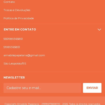
Contato
Trocas e Devoluções
Política de Privacidade
ENTRE EM CONTATO
5551989365851
51989365851
amabilepapelaria@gmail.com
São Leopoldo/RS
NEWSLETTER
Copyright Amabile Papelaria - 29394078000110 - 2026. Todos os direitos reservados.