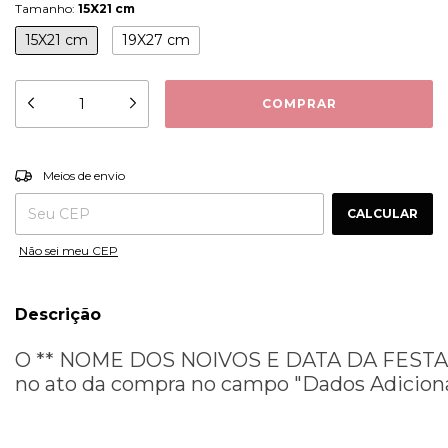
Tamanho:
15X21 cm
15X21 cm
19X27 cm
ALTERAR CEP
Entregas para o CEP:
Meios de envio
CALCULAR
Não sei meu CEP
Descrição
O ** NOME DOS NOIVOS E DATA DA FESTA *
no ato da compra no campo "Dados Adicion