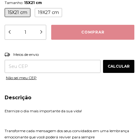
Tamanho:
15X21 cm
15X21 cm
19X27 cm
ALTERAR CEP
Entregas para o CEP:
Meios de envio
CALCULAR
Não sei meu CEP
Descrição
Eternize o dia mais importante da sua vida!
Transforme cada mensagem dos seus convidados em uma lembrança
emocionante que você poderá reviver para sempre