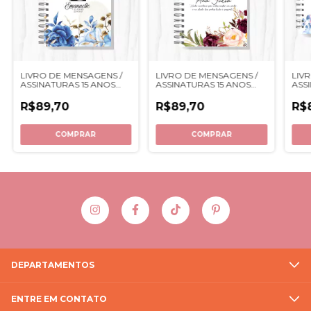
LIVRO DE MENSAGENS /
LIVRO DE MENSAGENS /
LIV
ASSINATURAS 15 ANOS
ASSINATURAS 15 ANOS
ASS
LQ06
LQ09
LQ0
R$89,70
R$89,70
R$
COMPRAR
COMPRAR
DEPARTAMENTOS
ENTRE EM CONTATO