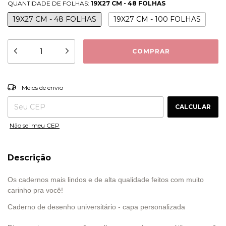
QUANTIDADE DE FOLHAS:
19X27 CM - 48 FOLHAS
19X27 CM - 48 FOLHAS
19X27 CM - 100 FOLHAS
ALTERAR CEP
Entregas para o CEP:
Meios de envio
CALCULAR
Não sei meu CEP
Descrição
Os cadernos mais lindos e de alta qualidade feitos com muito
carinho pra você!
Caderno de desenho universitário - capa personalizada