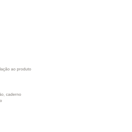
elação ao produto
ão, caderno
do