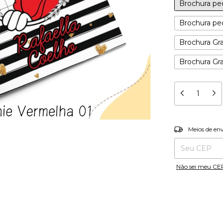
Brochura peq
Brochura peq
Brochura Gra
Brochura Gra
Entregas para o
Meios de en
Não sei meu CE