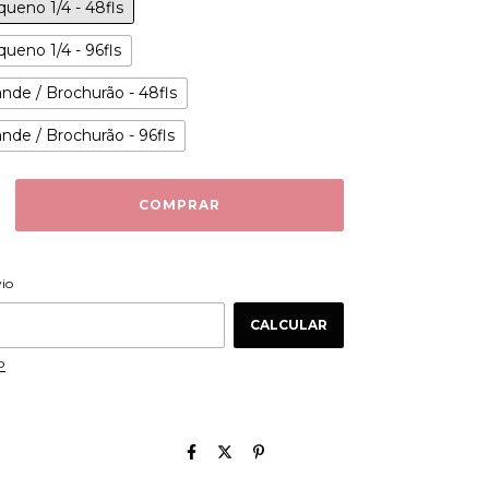
ueno 1/4 - 48fls
ueno 1/4 - 96fls
nde / Brochurão - 48fls
nde / Brochurão - 96fls
ALTERAR CEP
 CEP:
vio
CALCULAR
P