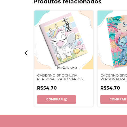
Produtos relacionados
OCHURA
CADERNO BROCHURA
CADERNO BR
O STITCH 02
PERSONALIZADO VÁRIOS
PERSONALIZAD
TEMAS DE MENINA
R$54,70
R$54,70
COMPRAR
COMPRAR