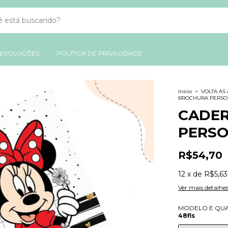
DEVOLUÇÕES
POLÍTICA DE PRIVACIDADE
Início
>
VOLTA ÀS
BROCHURA PERSO
CADE
PERSO
R$54,70
12
x
de
R$5,63
Ver mais detalhe
MODELO E QUA
48fls