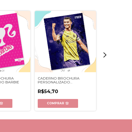
OCHURA
CADERNO BROCHURA
CADERNO BR
DO BARBIE
PERSONALIZADO
PERSONALIZAD
JOGADORES
R$54,70
R$54,70
COMPRAR
COMPRAR