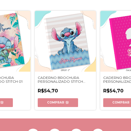
OCHURA
CADERNO BROCHURA
CADERNO BR
O STITCH 01
PERSONALIZADO STITCH
PERSONALIZA
COLEÇÃO 03
R$54,70
R$54,70
COMPRAR
COMPRAR